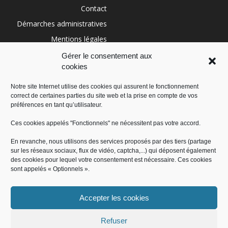
Contact
Démarches administratives
Mentions légales
Conditions générales
Gérer le consentement aux
cookies
Politique de cookies (UE)
Notre site Internet utilise des cookies qui assurent le fonctionnement
correct de certaines parties du site web et la prise en compte de vos
RÉGION SUD
préférences en tant qu’utilisateur.
Ces cookies appelés "Fonctionnels" ne nécessitent pas votre accord.
En revanche, nous utilisons des services proposés par des tiers (partage
sur les réseaux sociaux, flux de vidéo, captcha,...) qui déposent également
des cookies pour lequel votre consentement est nécessaire. Ces cookies
sont appelés « Optionnels ».
Accepter les cookies
Administration
Offres d’emploi
Contact
Démarches administratives
Mentions légales
Conditions générales
Refuser
Politique de cookies (UE)