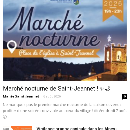
Marché nocturne de Saint-Jeannet ! ✨🌙
Mairie Saint-Jeannet
-
6 août 2026
0
Ne manquez pas le premier marché nocturne de la saison et venez
profiter d'une soirée conviviale au cœur du village ! 📅 Vendredi 7 août
🕖...
Vigilance orange canicule dans les Alpes-