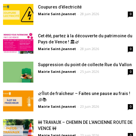
Coupures d’électricité
Mairie Saint-Jeannet
-
28 juin 2026
0
Cet été, partez à la découverte du patrimoine du
Pays de Vence ! 🏛️🌿
Mairie Saint-Jeannet
-
28 juin 2026
0
Suppression du point de collecte Rue du Vallon
Mairie Saint-Jeannet
-
25 juin 2026
0
🌿Îlot de fraîcheur – Faites une pause au frais !
🧊📚
Mairie Saint-Jeannet
-
23 juin 2026
0
🚧 TRAVAUX – CHEMIN DE L’ANCIENNE ROUTE DE
VENCE 🚧
Mairie Saint-Jeannet
-
23 juin 2026
0