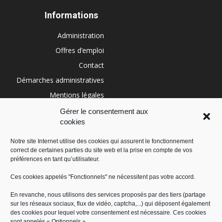
Informations
Administration
Offres d’emploi
Contact
Démarches administratives
Mentions légales
Conditions générales
Gérer le consentement aux
cookies
Politique de cookies (UE)
Notre site Internet utilise des cookies qui assurent le fonctionnement
correct de certaines parties du site web et la prise en compte de vos
RÉGION SUD
préférences en tant qu’utilisateur.
Ces cookies appelés "Fonctionnels" ne nécessitent pas votre accord.
En revanche, nous utilisons des services proposés par des tiers (partage
sur les réseaux sociaux, flux de vidéo, captcha,...) qui déposent également
des cookies pour lequel votre consentement est nécessaire. Ces cookies
sont appelés « Optionnels ».