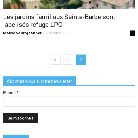
Les jardins familiaux Sainte-Barbe sont
labelisés refuge LPO !
Mairie Saint-Jeannet
-
3 octobre 2022
0
1
2
Abonnez-vous à notre newsletter
E-mail
*