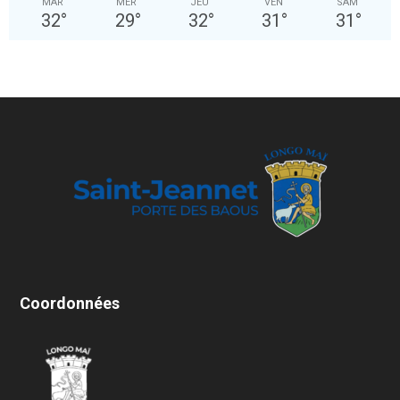
MAR
MER
JEU
VEN
SAM
32
°
29
°
32
°
31
°
31
°
Coordonnées