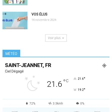
VOS ÉLUS
14 novembre 2024
Voir plus
MÉTÉO
SAINT-JEANNET, FR
Ciel Dégagé
°
21.6
°
C
21.6
°
19.2
72%
3.3kmh
0%