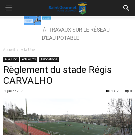
💧 TRAVAUX SUR LE RÉSEAU
D’EAU POTABLE
Accueil
A la Une
A la Une
Actualités
Associations
Règlement du stade Régis
CARVALHO
1 juillet 2025
1307
0