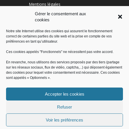
Mentions légales
Conditions générales
Gérer le consentement aux
cookies
Politique de cookies (UE)
Notre site Internet utilise des cookies qui assurent le fonctionnement
correct de certaines parties du site web et la prise en compte de vos
RÉGION SUD
préférences en tant qu’utilisateur.
Ces cookies appelés "Fonctionnels" ne nécessitent pas votre accord.
En revanche, nous utilisons des services proposés par des tiers (partage
sur les réseaux sociaux, flux de vidéo, captcha,...) qui déposent également
des cookies pour lequel votre consentement est nécessaire. Ces cookies
sont appelés « Optionnels ».
Accepter les cookies
Administration
Offres d’emploi
Contact
Démarches administratives
Mentions légales
Conditions générales
Refuser
Politique de cookies (UE)
Voir les préférences
© Mairie de Saint-Jeannet 2018, tous droits réservés - Produit par le
SICTIAM