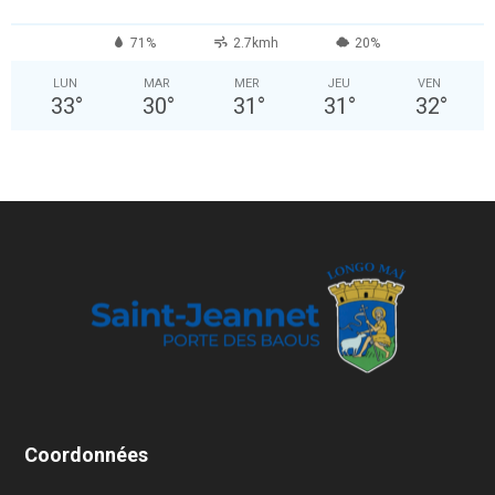
71%
2.7kmh
20%
LUN
MAR
MER
JEU
VEN
33
°
30
°
31
°
31
°
32
°
Coordonnées