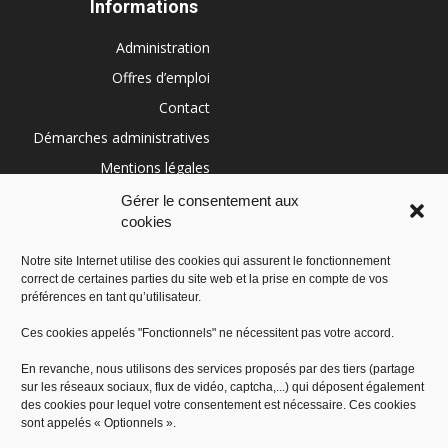
Informations
Administration
Offres d’emploi
Contact
Démarches administratives
Mentions légales
Conditions générales
Gérer le consentement aux
cookies
Politique de cookies (UE)
Notre site Internet utilise des cookies qui assurent le fonctionnement
correct de certaines parties du site web et la prise en compte de vos
RÉGION SUD
préférences en tant qu’utilisateur.
Ces cookies appelés "Fonctionnels" ne nécessitent pas votre accord.
En revanche, nous utilisons des services proposés par des tiers (partage
sur les réseaux sociaux, flux de vidéo, captcha,...) qui déposent également
des cookies pour lequel votre consentement est nécessaire. Ces cookies
sont appelés « Optionnels ».