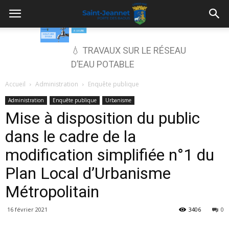
💧 TRAVAUX SUR LE RÉSEAU
D’EAU POTABLE
Accueil
Administration
Enquête publique
Administration
Enquête publique
Urbanisme
Mise à disposition du public
dans le cadre de la
modification simplifiée n°1 du
Plan Local d’Urbanisme
Métropolitain
16 février 2021
3406
0