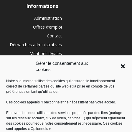
Informations
Administration
Offres d’emploi
Contact
Démarches administratives
Mentions légales
Conditions générales
Gérer le consentement aux
cookies
Politique de cookies (UE)
Notre site Internet utilise des cookies qui assurent le fonctionnement
correct de certaines parties du site web et la prise en compte de vos
RÉGION SUD
préférences en tant qu’utilisateur.
Ces cookies appelés "Fonctionnels" ne nécessitent pas votre accord.
En revanche, nous utilisons des services proposés par des tiers (partage
sur les réseaux sociaux, flux de vidéo, captcha,...) qui déposent également
des cookies pour lequel votre consentement est nécessaire. Ces cookies
sont appelés « Optionnels ».