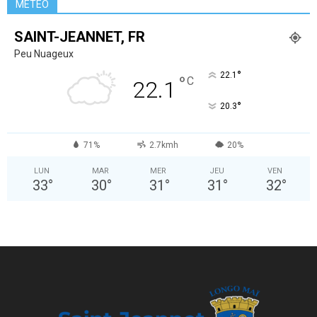
MÉTÉO
SAINT-JEANNET, FR
Peu Nuageux
°
22.1
°
C
22.1
°
20.3
71%
2.7kmh
20%
LUN
MAR
MER
JEU
VEN
33
°
30
°
31
°
31
°
32
°