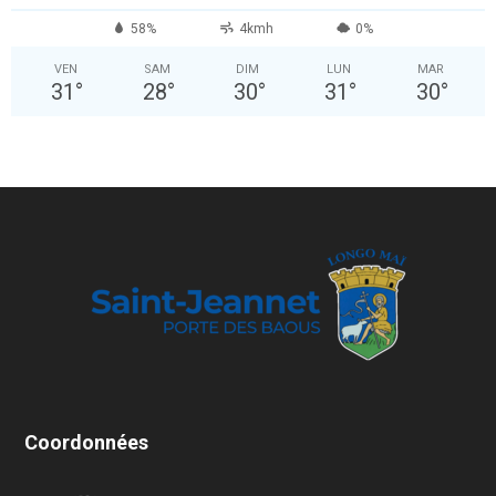
58%
4kmh
0%
VEN
SAM
DIM
LUN
MAR
31
°
28
°
30
°
31
°
30
°
Coordonnées