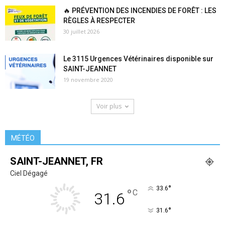
🔥 PRÉVENTION DES INCENDIES DE FORÊT : LES
RÈGLES À RESPECTER
30 juillet 2026
Le 3115 Urgences Vétérinaires disponible sur
SAINT-JEANNET
19 novembre 2020
Voir plus
MÉTÉO
SAINT-JEANNET, FR
Ciel Dégagé
°
33.6
°
C
31.6
°
31.6