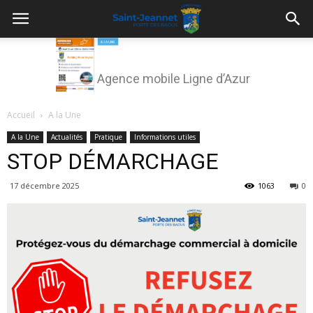
Agence mobile Ligne d’Azur
Accueil
A la Une
A la Une
Actualités
Pratique
Informations utiles
STOP DÉMARCHAGE
17 décembre 2025
1063
0