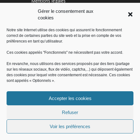
Mentions légales
Conditions générales
Gérer le consentement aux
cookies
Politique de cookies (UE)
Notre site Internet utilise des cookies qui assurent le fonctionnement
correct de certaines parties du site web et la prise en compte de vos
RÉGION SUD
préférences en tant qu’utilisateur.
Ces cookies appelés "Fonctionnels" ne nécessitent pas votre accord.
En revanche, nous utilisons des services proposés par des tiers (partage
sur les réseaux sociaux, flux de vidéo, captcha,...) qui déposent également
des cookies pour lequel votre consentement est nécessaire. Ces cookies
sont appelés « Optionnels ».
Accepter les cookies
Administration
Offres d’emploi
Contact
Démarches administratives
Mentions légales
Conditions générales
Refuser
Politique de cookies (UE)
Voir les préférences
© Mairie de Saint-Jeannet 2018, tous droits réservés - Produit par le
SICTIAM