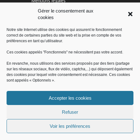
Mentions légales
Conditions générales
Gérer le consentement aux
cookies
Politique de cookies (UE)
Notre site Internet utilise des cookies qui assurent le fonctionnement
correct de certaines parties du site web et la prise en compte de vos
RÉGION SUD
préférences en tant qu’utilisateur.
Ces cookies appelés "Fonctionnels" ne nécessitent pas votre accord.
En revanche, nous utilisons des services proposés par des tiers (partage
sur les réseaux sociaux, flux de vidéo, captcha,...) qui déposent également
des cookies pour lequel votre consentement est nécessaire. Ces cookies
sont appelés « Optionnels ».
Accepter les cookies
Administration
Offres d’emploi
Contact
Démarches administratives
Mentions légales
Conditions générales
Refuser
Politique de cookies (UE)
Voir les préférences
© Mairie de Saint-Jeannet 2018, tous droits réservés - Produit par le
SICTIAM