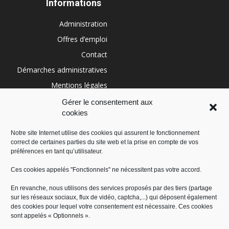
Informations
Administration
Offres d’emploi
Contact
Démarches administratives
Mentions légales
Conditions générales
Gérer le consentement aux
cookies
Politique de cookies (UE)
Notre site Internet utilise des cookies qui assurent le fonctionnement
correct de certaines parties du site web et la prise en compte de vos
RÉGION SUD
préférences en tant qu’utilisateur.
Ces cookies appelés "Fonctionnels" ne nécessitent pas votre accord.
En revanche, nous utilisons des services proposés par des tiers (partage
sur les réseaux sociaux, flux de vidéo, captcha,...) qui déposent également
des cookies pour lequel votre consentement est nécessaire. Ces cookies
sont appelés « Optionnels ».