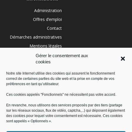
Administration
Offres d’emploi
Contact
Démarches administratives
Mentions légales
Conditions générales
Gérer le consentement aux
cookies
Politique de cookies (UE)
Notre site Internet utilise des cookies qui assurent le fonctionnement
correct de certaines parties du site web et la prise en compte de vos
RÉGION SUD
préférences en tant qu’utilisateur.
Ces cookies appelés "Fonctionnels" ne nécessitent pas votre accord.
En revanche, nous utilisons des services proposés par des tiers (partage
sur les réseaux sociaux, flux de vidéo, captcha,...) qui déposent également
des cookies pour lequel votre consentement est nécessaire. Ces cookies
sont appelés « Optionnels ».