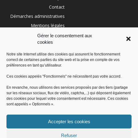
Contact
Démarches administratives
Mentions légales
Conditions générales
Gérer le consentement aux
cookies
Politique de cookies (UE)
Notre site Internet utilise des cookies qui assurent le fonctionnement
correct de certaines parties du site web et la prise en compte de vos
RÉGION SUD
préférences en tant qu’utilisateur.
Ces cookies appelés "Fonctionnels" ne nécessitent pas votre accord.
En revanche, nous utilisons des services proposés par des tiers (partage
sur les réseaux sociaux, flux de vidéo, captcha,...) qui déposent également
des cookies pour lequel votre consentement est nécessaire. Ces cookies
sont appelés « Optionnels ».
Accepter les cookies
Administration
Offres d’emploi
Contact
Démarches administratives
Mentions légales
Conditions générales
Refuser