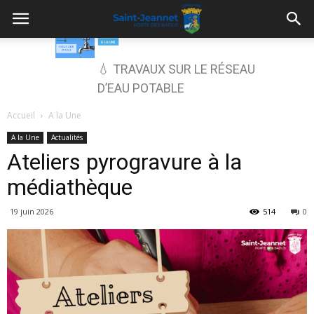
💧 TRAVAUX SUR LE RÉSEAU
D’EAU POTABLE
Accueil
A la Une
A la Une
Actualités
Ateliers pyrogravure à la
médiathèque
19 juin 2026
514
0