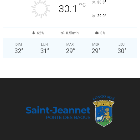
°
30.8
°
C
30.1
°
29.9
62%
0.5kmh
0%
DIM
LUN
MAR
MER
JEU
32
°
31
°
29
°
29
°
30
°