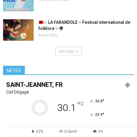
✨
LA FARANDOLE – Festival international de
folklore
✨
🌍
4 août 2026
Voir plus
MÉTÉO
SAINT-JEANNET, FR
Ciel Dégagé
°
30.8
°
C
30.1
°
29.9
62%
0.5kmh
0%