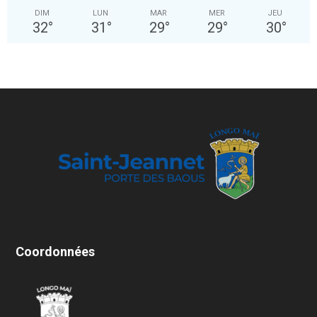
DIM
LUN
MAR
MER
JEU
32
°
31
°
29
°
29
°
30
°
Coordonnées