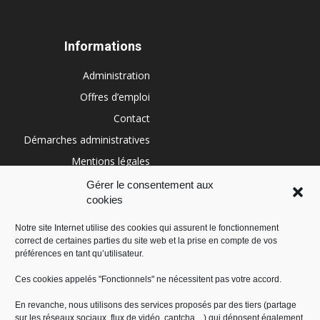
Informations
Administration
Offres d’emploi
Contact
Démarches administratives
Mentions légales
Conditions générales
Gérer le consentement aux
cookies
Politique de cookies (UE)
Notre site Internet utilise des cookies qui assurent le fonctionnement
correct de certaines parties du site web et la prise en compte de vos
RÉGION SUD
préférences en tant qu’utilisateur.
Ces cookies appelés "Fonctionnels" ne nécessitent pas votre accord.
En revanche, nous utilisons des services proposés par des tiers (partage
sur les réseaux sociaux, flux de vidéo, captcha,...) qui déposent également