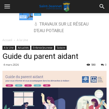
💧 TRAVAUX SUR LE RÉSEAU
D’EAU POTABLE
Accueil
A la Une
A la Une
Actualités
Enfance/Jeunesse
Scolaire
Guide du parent aidant
4 mars 2026
590
0