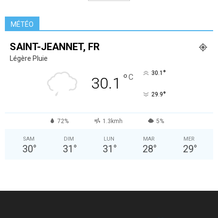
MÉTÉO
SAINT-JEANNET, FR
Légère Pluie
°
30.1
°
C
30.1
°
29.9
72%
1.3kmh
5%
SAM
DIM
LUN
MAR
MER
30
°
31
°
31
°
28
°
29
°