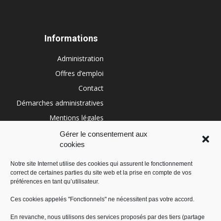
Informations
Administration
Offres d’emploi
Contact
Démarches administratives
Mentions légales
Conditions générales
Gérer le consentement aux
cookies
Politique de cookies (UE)
Notre site Internet utilise des cookies qui assurent le fonctionnement
correct de certaines parties du site web et la prise en compte de vos
RÉGION SUD
préférences en tant qu’utilisateur.
Ces cookies appelés "Fonctionnels" ne nécessitent pas votre accord.
En revanche, nous utilisons des services proposés par des tiers (partage