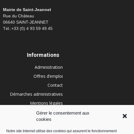
Mairie de Saint-Jeannet
Rue du Château
06640 SAINT-JEANNET
Tél.:+33 (0) 4 93 59 49 45
Informations
Administration
Offres d’emploi
Contact
Démarches administratives
Mentions légales
Conditions générales
Gérer le consentement aux
cookies
Politique de cookies (UE)
Notre site Internet utilise des cookies qui assurent le fonctionnement