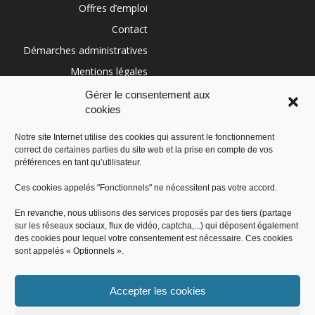
Offres d’emploi
Contact
Démarches administratives
Mentions légales
Conditions générales
Gérer le consentement aux
cookies
Politique de cookies (UE)
Notre site Internet utilise des cookies qui assurent le fonctionnement
correct de certaines parties du site web et la prise en compte de vos
RÉGION SUD
préférences en tant qu’utilisateur.
Ces cookies appelés "Fonctionnels" ne nécessitent pas votre accord.
En revanche, nous utilisons des services proposés par des tiers (partage
sur les réseaux sociaux, flux de vidéo, captcha,...) qui déposent également
des cookies pour lequel votre consentement est nécessaire. Ces cookies
sont appelés « Optionnels ».
Accepter les cookies
Administration
Offres d’emploi
Contact