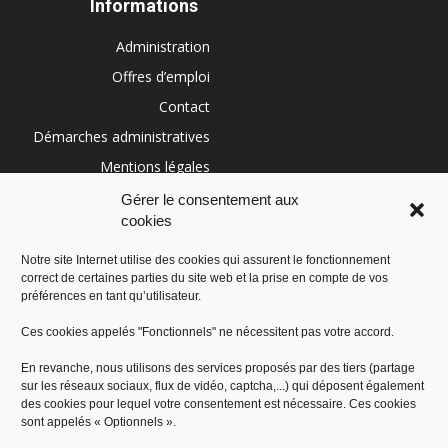
Informations
Administration
Offres d’emploi
Contact
Démarches administratives
Mentions légales
Conditions générales
Gérer le consentement aux
cookies
Politique de cookies (UE)
Notre site Internet utilise des cookies qui assurent le fonctionnement
correct de certaines parties du site web et la prise en compte de vos
RÉGION SUD
préférences en tant qu’utilisateur.
Ces cookies appelés "Fonctionnels" ne nécessitent pas votre accord.
En revanche, nous utilisons des services proposés par des tiers (partage
sur les réseaux sociaux, flux de vidéo, captcha,...) qui déposent également
des cookies pour lequel votre consentement est nécessaire. Ces cookies
sont appelés « Optionnels ».