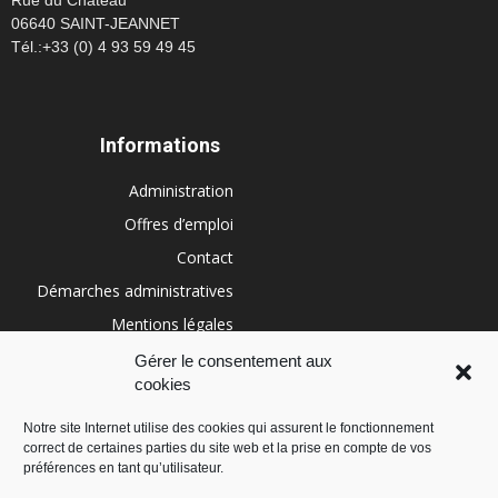
06640 SAINT-JEANNET
Tél.:+33 (0) 4 93 59 49 45
Informations
Administration
Offres d’emploi
Contact
Démarches administratives
Mentions légales
Conditions générales
Gérer le consentement aux
cookies
Politique de cookies (UE)
Notre site Internet utilise des cookies qui assurent le fonctionnement
correct de certaines parties du site web et la prise en compte de vos
RÉGION SUD
préférences en tant qu’utilisateur.