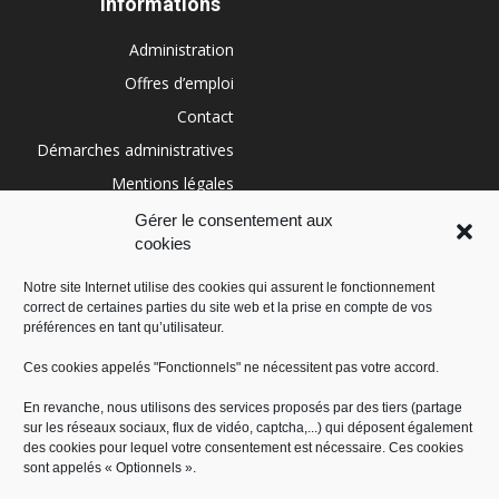
Informations
Administration
Offres d’emploi
Contact
Démarches administratives
Mentions légales
Conditions générales
Gérer le consentement aux
cookies
Politique de cookies (UE)
Notre site Internet utilise des cookies qui assurent le fonctionnement
correct de certaines parties du site web et la prise en compte de vos
RÉGION SUD
préférences en tant qu’utilisateur.
Ces cookies appelés "Fonctionnels" ne nécessitent pas votre accord.
En revanche, nous utilisons des services proposés par des tiers (partage
sur les réseaux sociaux, flux de vidéo, captcha,...) qui déposent également
des cookies pour lequel votre consentement est nécessaire. Ces cookies
sont appelés « Optionnels ».