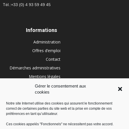
Tél.:+33 (0) 4 93 59 49 45
Informations
Administration
Offres d’emploi
Contact
Démarches administratives
Mentions légales
Conditions générales
Gérer le consentement aux
cookies
Politique de cookies (UE)
Notre site Internet utilise des cookies qui assurent le fonctionnement
correct de certaines parties du site web et la prise en compte de vos
RÉGION SUD
préférences en tant qu’utilisateur.
Ces cookies appelés "Fonctionnels" ne nécessitent pas votre accord.