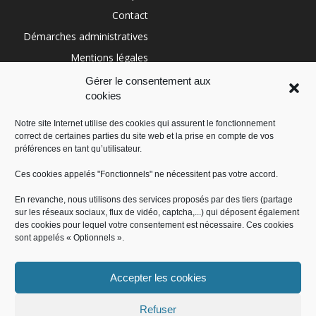
Contact
Démarches administratives
Mentions légales
Conditions générales
Gérer le consentement aux
cookies
Politique de cookies (UE)
Notre site Internet utilise des cookies qui assurent le fonctionnement
correct de certaines parties du site web et la prise en compte de vos
RÉGION SUD
préférences en tant qu’utilisateur.
Ces cookies appelés "Fonctionnels" ne nécessitent pas votre accord.
En revanche, nous utilisons des services proposés par des tiers (partage
sur les réseaux sociaux, flux de vidéo, captcha,...) qui déposent également
des cookies pour lequel votre consentement est nécessaire. Ces cookies
sont appelés « Optionnels ».
Accepter les cookies
Administration
Offres d’emploi
Contact
Démarches administratives
Mentions légales
Conditions générales
Refuser