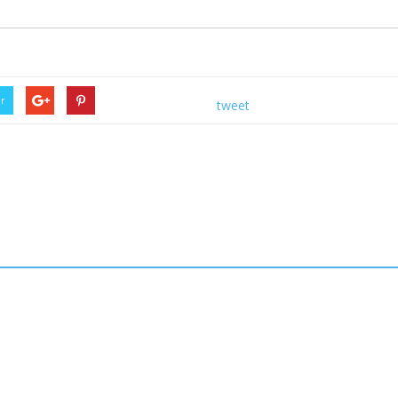
er
tweet