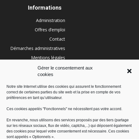
Informations
Administration
Offres d’emploi
Contact
Démarches administratives
Mentions légales
Conditions générales
Gérer le consentement aux
cookies
Politique de cookies (UE)
Notre site Internet utilise des cookies qui assurent le fonctionnement
correct de certaines parties du site web et la prise en compte de vos
RÉGION SUD
préférences en tant qu’utilisateur.
Ces cookies appelés "Fonctionnels" ne nécessitent pas votre accord.
En revanche, nous utilisons des services proposés par des tiers (partage
sur les réseaux sociaux, flux de vidéo, captcha,...) qui déposent également
des cookies pour lequel votre consentement est nécessaire. Ces cookies
sont appelés « Optionnels ».