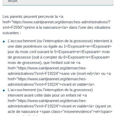
MSA
Les parents peuvent percevoir la <a
href="https://www.saintjeannet.org/demarches-administratives/?
xml=F2550">prime à la naissance</a> dans l'une des situations
suivantes :
L'accouchement (ou l'interruption de la grossesse) intervient à
une date postérieure ou égale au 1<Exposant>er</Exposant>
jour du mois civil suivant le 5<Exposant>e</Exposant> mois
de grossesse (soit à compter du 6<Exposant>e</Exposant>
mois de grossesse), que l'enfant soit né <a
href="https://www.saintjeannet.org/demarches-
administratives/?xml=F19224">sans vie (mort-né)</a> ou <a
href="https://www.saintjeannet.org/demarches-
administratives/?xml=F19224">vivant et viable</a>.
L'accouchement (ou l'interruption de la grossesse)
intervient avant cette date pour un enfant né <a
href="https://www.saintjeannet.org/demarches-
administratives/?xml=F19224">vivant et viable</a> (ayant un
acte de naissance <span class="miseenevidence">et</span>