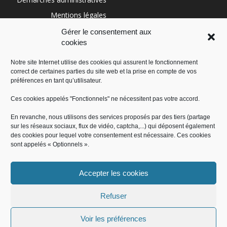
Mentions légales
Conditions générales
Gérer le consentement aux
cookies
Politique de cookies (UE)
Notre site Internet utilise des cookies qui assurent le fonctionnement
correct de certaines parties du site web et la prise en compte de vos
RÉGION SUD
préférences en tant qu’utilisateur.
Ces cookies appelés "Fonctionnels" ne nécessitent pas votre accord.
En revanche, nous utilisons des services proposés par des tiers (partage
sur les réseaux sociaux, flux de vidéo, captcha,...) qui déposent également
des cookies pour lequel votre consentement est nécessaire. Ces cookies
sont appelés « Optionnels ».
Accepter les cookies
Administration
Offres d’emploi
Contact
Démarches administratives
Mentions légales
Conditions générales
Refuser
Politique de cookies (UE)
Voir les préférences
© Mairie de Saint-Jeannet 2018, tous droits réservés - Produit par le