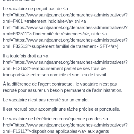
Le vacataire ne perçoit pas de <a
href="https://www.saintjeannet.org/demarches-administratives/?
xml=F461">traitement indiciaire</a> (ni <a
href="https://www.saintjeannet.org/demarches-administratives/?
xml=F32511">d'indemnité de résidence</a>, ni de <a
href="https://www.saintjeannet.org/demarches-administratives/?
xml=F32513">supplément familial de traitement - SFT</a>).
Il a toutefois droit au <a
href="https://www.saintjeannet.org/demarches-administratives/?
xml=F12163">remboursement partiel de ses frais de
transport</a> entre son domicile et son lieu de travail.
À la différence de l'agent contractuel, le vacataire n'est pas
recruté pour assurer un besoin permanent de l'administration.
Le vacataire n'est pas recruté sur un emploi.
Il est recruté pour accomplir une tâche précise et ponctuelle.
Le vacataire ne bénéficie en conséquence pas des <a
href="https://www.saintjeannet.org/demarches-administratives/?
xml=F13117">dispositions applicables</a> aux agents