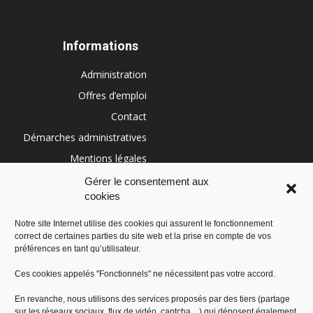
Informations
Administration
Offres d’emploi
Contact
Démarches administratives
Mentions légales
Conditions générales
Gérer le consentement aux
cookies
Politique de cookies (UE)
Notre site Internet utilise des cookies qui assurent le fonctionnement
correct de certaines parties du site web et la prise en compte de vos
RÉGION SUD
préférences en tant qu’utilisateur.
Ces cookies appelés "Fonctionnels" ne nécessitent pas votre accord.
En revanche, nous utilisons des services proposés par des tiers (partage
sur les réseaux sociaux, flux de vidéo, captcha,...) qui déposent également