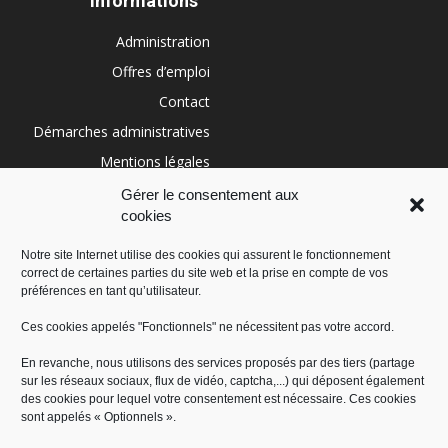
Informations
Administration
Offres d’emploi
Contact
Démarches administratives
Mentions légales
Conditions générales
Gérer le consentement aux
cookies
Politique de cookies (UE)
Notre site Internet utilise des cookies qui assurent le fonctionnement
correct de certaines parties du site web et la prise en compte de vos
RÉGION SUD
préférences en tant qu’utilisateur.
Ces cookies appelés "Fonctionnels" ne nécessitent pas votre accord.
En revanche, nous utilisons des services proposés par des tiers (partage
sur les réseaux sociaux, flux de vidéo, captcha,...) qui déposent également
des cookies pour lequel votre consentement est nécessaire. Ces cookies
sont appelés « Optionnels ».