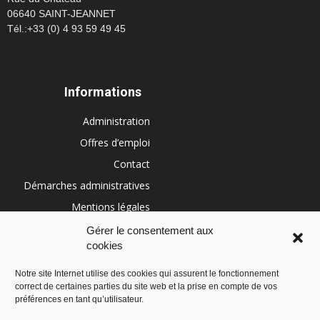
06640 SAINT-JEANNET
Tél.:+33 (0) 4 93 59 49 45
Informations
Administration
Offres d’emploi
Contact
Démarches administratives
Mentions légales
Conditions générales
Gérer le consentement aux
cookies
Politique de cookies (UE)
Notre site Internet utilise des cookies qui assurent le fonctionnement
correct de certaines parties du site web et la prise en compte de vos
RÉGION SUD
préférences en tant qu’utilisateur.