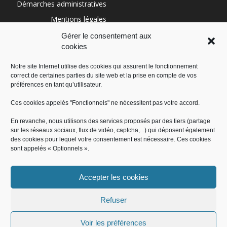
Démarches administratives
Mentions légales
Conditions générales
Gérer le consentement aux
cookies
Politique de cookies (UE)
Notre site Internet utilise des cookies qui assurent le fonctionnement
correct de certaines parties du site web et la prise en compte de vos
RÉGION SUD
préférences en tant qu’utilisateur.
Ces cookies appelés "Fonctionnels" ne nécessitent pas votre accord.
En revanche, nous utilisons des services proposés par des tiers (partage
sur les réseaux sociaux, flux de vidéo, captcha,...) qui déposent également
des cookies pour lequel votre consentement est nécessaire. Ces cookies
sont appelés « Optionnels ».
Accepter les cookies
Administration
Offres d’emploi
Contact
Démarches administratives
Mentions légales
Conditions générales
Refuser
Politique de cookies (UE)
Voir les préférences
© Mairie de Saint-Jeannet 2018, tous droits réservés - Produit par le