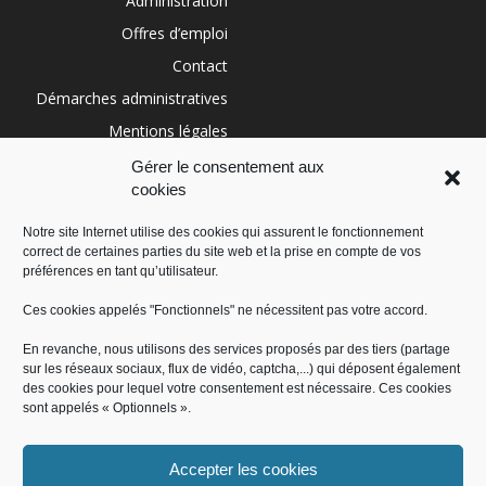
Administration
Offres d’emploi
Contact
Démarches administratives
Mentions légales
Conditions générales
Gérer le consentement aux
cookies
Politique de cookies (UE)
Notre site Internet utilise des cookies qui assurent le fonctionnement
correct de certaines parties du site web et la prise en compte de vos
RÉGION SUD
préférences en tant qu’utilisateur.
Ces cookies appelés "Fonctionnels" ne nécessitent pas votre accord.
En revanche, nous utilisons des services proposés par des tiers (partage
sur les réseaux sociaux, flux de vidéo, captcha,...) qui déposent également
des cookies pour lequel votre consentement est nécessaire. Ces cookies
sont appelés « Optionnels ».
Accepter les cookies