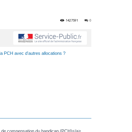
1427591
0
la PCH avec d'autres allocations ?
on de compensation du handicap (PCH)</a>