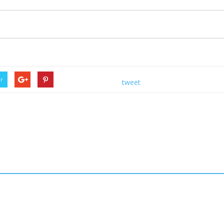
er
tweet