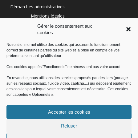
Démarches administratives
Mentions légales
Conditions générales
Gérer le consentement aux
cookies
Politique de cookies (UE)
Notre site Internet utilise des cookies qui assurent le fonctionnement
correct de certaines parties du site web et la prise en compte de vos
RÉGION SUD
préférences en tant qu’utilisateur.
Ces cookies appelés "Fonctionnels" ne nécessitent pas votre accord.
En revanche, nous utilisons des services proposés par des tiers (partage
sur les réseaux sociaux, flux de vidéo, captcha,...) qui déposent également
des cookies pour lequel votre consentement est nécessaire. Ces cookies
sont appelés « Optionnels ».
Accepter les cookies
Administration
Offres d’emploi
Contact
Démarches administratives
Mentions légales
Conditions générales
Refuser
Politique de cookies (UE)