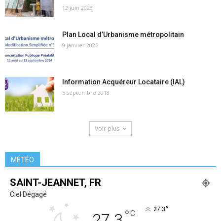
12 juin 2023
Plan Local d’Urbanisme métropolitain
9 janvier 2025
Information Acquéreur Locataire (IAL)
5 septembre 2018
Voir plus
MÉTÉO
SAINT-JEANNET, FR
Ciel Dégagé
°
27.3
°
C
27.3