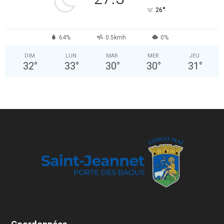
°
26
64%
0.5kmh
0%
DIM
LUN
MAR
MER
JEU
32
°
33
°
30
°
30
°
31
°