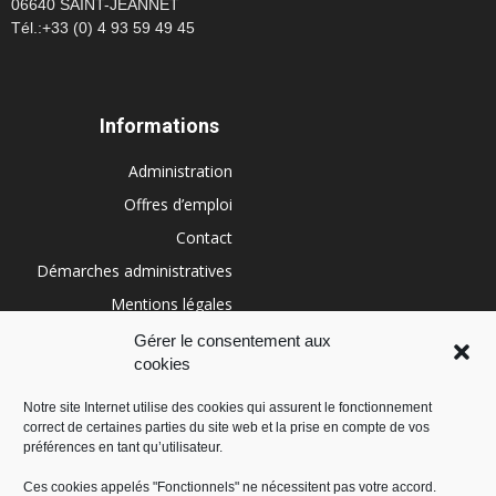
06640 SAINT-JEANNET
Tél.:+33 (0) 4 93 59 49 45
Informations
Administration
Offres d’emploi
Contact
Démarches administratives
Mentions légales
Conditions générales
Gérer le consentement aux
cookies
Politique de cookies (UE)
Notre site Internet utilise des cookies qui assurent le fonctionnement
correct de certaines parties du site web et la prise en compte de vos
RÉGION SUD
préférences en tant qu’utilisateur.
Ces cookies appelés "Fonctionnels" ne nécessitent pas votre accord.